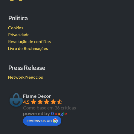
Politica
Cookies
Privacidade
Resolução de conflitos
Livro de Reclamações
Press Release
Network Negócios
Flame Decor
4.5
Como base em 36 críticas
powered by
G
o
o
g
l
e
review us on