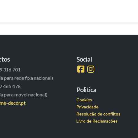
ctos
Social
9 316 701
 para rede fixa nacional)
2 465 478
Politica
 para móvel nacional)
Cookies
ame-decor.pt
Privacidade
Resolução de conflitos
Livro de Reclamações