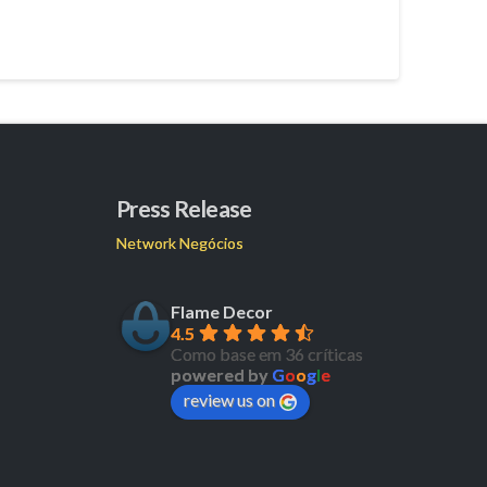
Press Release
Network Negócios
Flame Decor
4.5
Como base em 36 críticas
powered by
G
o
o
g
l
e
review us on