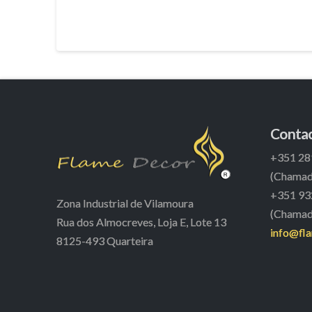
Conta
+351 28
(Chamada
+351 93
Zona Industrial de Vilamoura
(Chamada
Rua dos Almocreves, Loja E, Lote 13
info@fl
8125-493 Quarteira