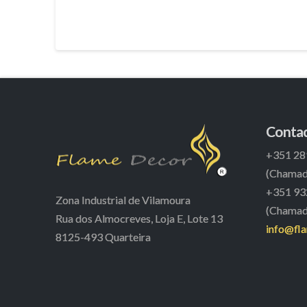
Conta
+351 28
(Chamada
+351 93
Zona Industrial de Vilamoura
(Chamada
Rua dos Almocreves, Loja E, Lote 13
info@fl
8125-493 Quarteira