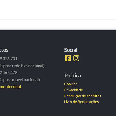
ctos
Social
9 316 701
 para rede fixa nacional)
2 465 478
Politica
 para móvel nacional)
Cookies
ame-decor.pt
Privacidade
Resolução de conflitos
Livro de Reclamações