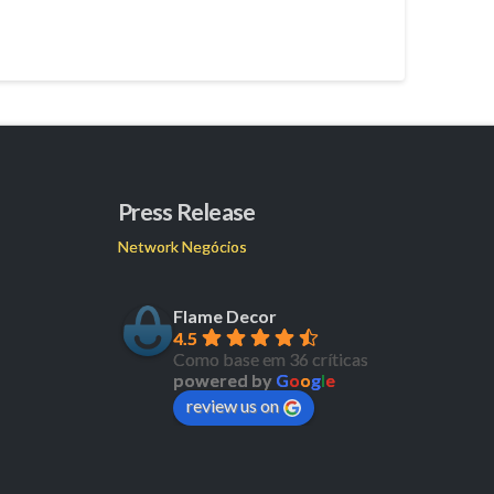
Press Release
Network Negócios
Flame Decor
4.5
Como base em 36 críticas
powered by
G
o
o
g
l
e
review us on