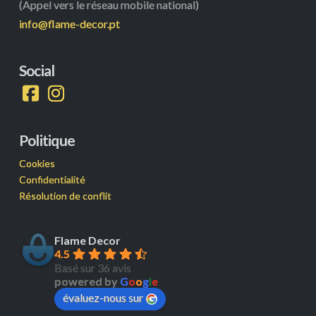
(Appel vers le réseau mobile national)
info@flame-decor.pt
Social
Politique
Cookies
Confidentialité
Résolution de conflit
Flame Decor
4.5
Basé sur 36 avis
powered by
G
o
o
g
l
e
évaluez-nous sur