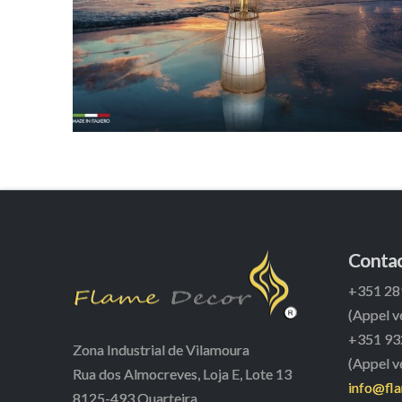
Conta
+351 28
(Appel ve
+351 93
Zona Industrial de Vilamoura
(Appel v
Rua dos Almocreves, Loja E, Lote 13
info@fl
8125-493 Quarteira