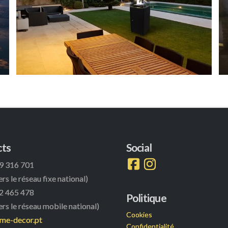
cts
Social
9 316 701
rs le réseau fixe national)
2 465 478
Politique
ers le réseau mobile national)
Cookies
ame-decor.pt
Confidentialité