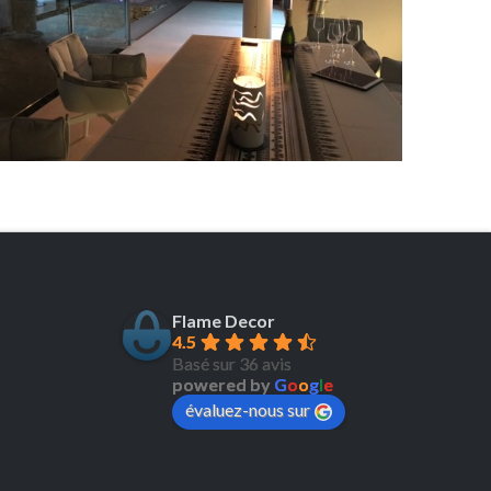
Flame Decor
4.5
Basé sur 36 avis
powered by
G
o
o
g
l
e
évaluez-nous sur